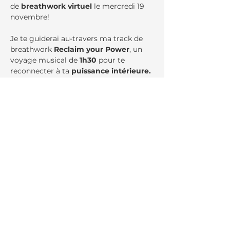
de 
breathwork virtuel
 le mercredi 19 
novembre!
Je te guiderai au-travers ma track de 
breathwork 
Reclaim your Power
, un 
voyage musical de 
1h30
 pour te 
reconnecter à ta 
puissance intérieure.
💪🏻 Une session d’activation avec une 
trame musicale tribale et immersive 
pour réveiller ta
 confiance, 
ta
 vitalité
et ta
 puissance! 
Alors que les journées 
raccourcissent et que la nature meurt 
tranquillement autour de nous, c'est le 
moment parfait pour raviver ton 
feu 
intérieur
 et à 
reprendre ton pouvoir!
🔥
👉 À noter que la pratique sera un peu 
plus 
active et avancée
 que d’habitude, 
mais les débutants sont toujours les 
bienvenus: chacun peut adapter le 