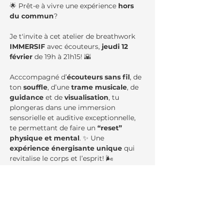
🌟 Prêt-e à vivre une expérience 
hors 
du commun
?
Je t'invite à cet atelier de breathwork 
IMMERSIF
 avec écouteurs, 
jeudi 12 
février
 de 19h à 21h15! 🌇
Acccompagné d’
écouteurs sans fil
, de 
ton 
souffle
, d’une 
trame musicale
, de 
guidance 
et de 
visualisation
, tu 
plongeras dans une immersion 
sensorielle et auditive exceptionnelle, 
te permettant de faire un
 “reset” 
physique et mental
. ✨ Une 
expérience énergisante unique
 qui 
revitalise le corps et l’esprit! 🌬
Show More
Billets